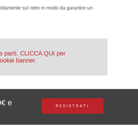
aldamente sul retro in modo da garantire un
e parti. CLICCA QUI per
 Cookie banner.
0€ e
REGISTRATI
.