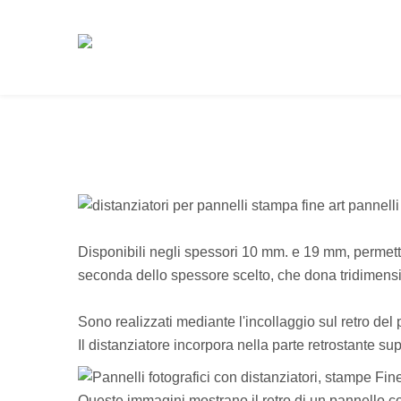
 STAMPE FINE ART
DICONO DI NOI
CONSIGLI TECNICI
TAZIONE
DOMANDE FREQUENTI
LIO
FOTONEGOZIANTI E PROFESSIONISTI
IATORI
Disponibili negli spessori 10 mm. e 19 mm, permetto
LISTINO PREZZI
seconda dello spessore scelto, che dona tridimensi
I PER LA STAMPA
FEZIONATE
PROMOZIONI
Sono realizzati mediante l'incollaggio sul retro del p
I PER IL MONTAGGIO
EVENTI
Il distanziatore incorpora nella parte retrostante s
IVI
GLI AMICI DI PHOTOGEM
Queste immagini mostrano il retro di un pannello co