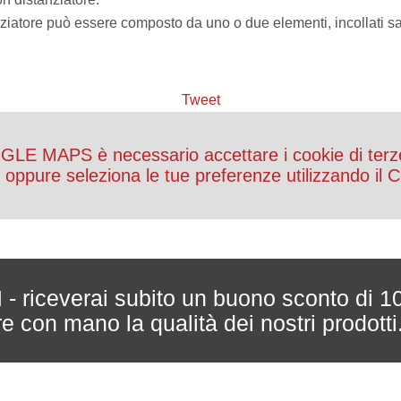
ziatore può essere composto da uno o due elementi, incollati s
Tweet
OGLE MAPS è necessario accettare i cookie di terz
ti oppure seleziona le tue preferenze utilizzando il
ceverai subito un buono sconto di 1
are con mano la qualità dei nostri prodotti