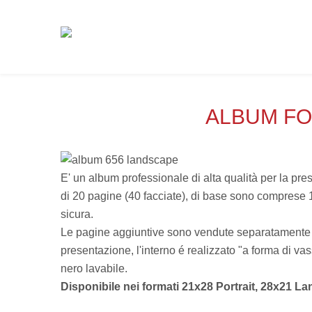
 STAMPE FINE ART
DICONO DI NOI
ALBUM FO
CONSIGLI TECNICI
TAZIONE
DOMANDE FREQUENTI
E' un album professionale di alta qualità per la pr
LIO
FOTONEGOZIANTI E PROFESSIONISTI
IATORI
di 20 pagine (40 facciate), di base sono comprese 
LISTINO PREZZI
sicura.
I PER LA STAMPA
Le pagine aggiuntive sono vendute separatamente in
FEZIONATE
PROMOZIONI
presentazione, l'interno é realizzato "a forma di vas
I PER IL MONTAGGIO
EVENTI
nero lavabile.
IVI
Disponibile nei formati 21x28 Portrait, 28x21 La
GLI AMICI DI PHOTOGEM