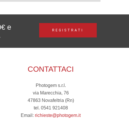
0€ e
REGISTRATI
.
CONTATTACI
Photogem s.r.l.
via Marecchia, 76
47863 Novafeltria (Rn)
tel. 0541 921408
Email:
richieste@photogem.it