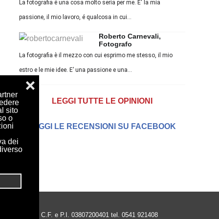
La fotografia é una cosa molto seria per me. E' la mia
passione, il mio lavoro, é qualcosa in cui...
Roberto Carnevali,
Fotografo
La fotografia è il mezzo con cui esprimo me stesso, il mio
estro e le mie idee. E’ una passione e una...
❌
artner
LEGGI TUTTE LE OPINIONI
cedere
l sito
so o
zioni
LEGGI LE RECENSIONI SU FACEBOOK
va dei
diverso
vafeltria (Rn) C.F. e P.I. 03807200401 tel. 0541 921408