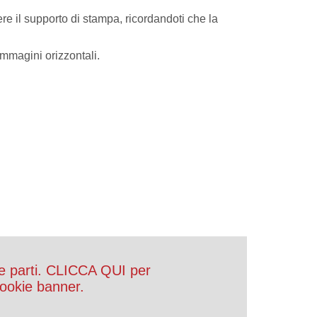
ere il supporto di stampa, ricordandoti che la
immagini orizzontali.
e parti. CLICCA QUI per
 Cookie banner.