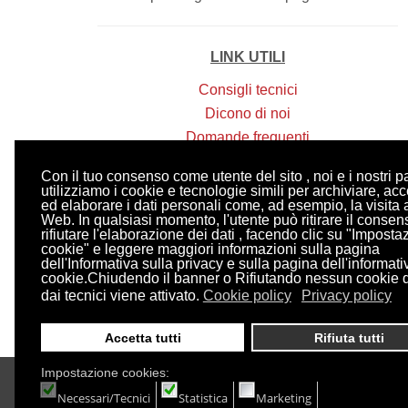
LINK UTILI
Consigli tecnici
Dicono di noi
Domande frequenti
Amici di photogem
Con il tuo consenso come utente del sito , noi e i nostri p
Contatti
utilizziamo i cookie e tecnologie simili per archiviare, ac
ed elaborare i dati personali come, ad esempio, la visita a
Privacy Policy
Web. In qualsiasi momento, l'utente può ritirare il consen
rifiutare l'elaborazione dei dati , facendo clic su "Imposta
cookie" e leggere maggiori informazioni sulla pagina
dell'Informativa sulla privacy e sulla pagina dell'informati
cookie.Chiudendo il banner o Rifiutando nessun cookie 
dai tecnici viene attivato.
Cookie policy
Privacy policy
Accetta tutti
Rifiuta tutti
Impostazione cookies:
Necessari/Tecnici
Statistica
Marketing
Copyright © 2016 Photogem s.r.l. via Marecchia, 76 - 47863 No