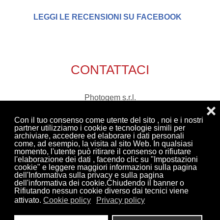
LEGGI LE RECENSIONI SU FACEBOOK
CONTATTACI
Photogem s.r.l.
❌
via Marecchia, 76
Con il tuo consenso come utente del sito , noi e i nostri
47863 Novafeltria (Rn)
partner utilizziamo i cookie e tecnologie simili per
archiviare, accedere ed elaborare i dati personali
tel. 0541 921408
come, ad esempio, la visita al sito Web. In qualsiasi
Email:
richieste@photogem.it
momento, l'utente può ritirare il consenso o rifiutare
l'elaborazione dei dati , facendo clic su "Impostazioni
cookie" e leggere maggiori informazioni sulla pagina
dell'Informativa sulla privacy e sulla pagina
dell'informativa dei cookie.Chiudendo il banner o
Rifiutando nessun cookie diverso dai tecnici viene
attivato.
Cookie policy
Privacy policy