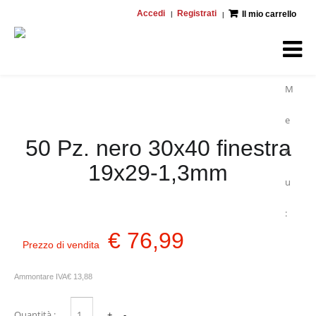
Accedi
Registrati
Il mio carrello
M
e
50 Pz. nero 30x40 finestra
n
19x29-1,3mm
u
:
€ 76,99
Prezzo di vendita
Ammontare IVA
€ 13,88
Quantità :