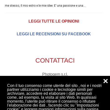
me stesso, il mio estro e le mie idee. E’ una passione e una...
LEGGI TUTTE LE OPINIONI
LEGGI LE RECENSIONI SU FACEBOOK
CONTATTACI
Photogem s.r.l.
❌
via Marecchia, 76
Con il tuo consenso come utente del sito , noi e i nostri
47863 Novafeltria (Rn)
partner utilizziamo i cookie e tecnologie simili per
archiviare, accedere ed elaborare i dati personali
tel. 0541 921408
come, ad esempio, la visita al sito Web. In qualsiasi
Email:
richieste@photogem.it
momento, l'utente può ritirare il consenso o rifiutare
l'elaborazione dei dati , facendo clic su "Impostazioni
cookie" e leggere maggiori informazioni sulla pagina