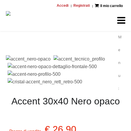
Accedi
Registrati
Il mio carrello
M
e
n
u
:
Accent 30x40 Nero opaco
€ 26,90