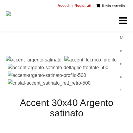
Accedi
Registrati
Il mio carrello
M
e
n
u
:
Accent 30x40 Argento
satinato