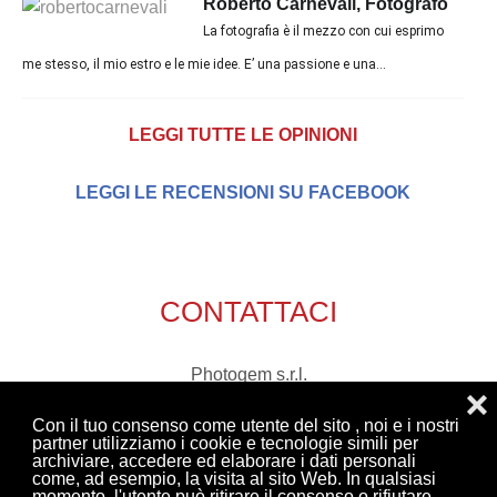
Roberto Carnevali, Fotografo
La fotografia è il mezzo con cui esprimo
me stesso, il mio estro e le mie idee. E’ una passione e una...
LEGGI TUTTE LE OPINIONI
LEGGI LE RECENSIONI SU FACEBOOK
CONTATTACI
Photogem s.r.l.
❌
via Marecchia, 76
Con il tuo consenso come utente del sito , noi e i nostri
47863 Novafeltria (Rn)
partner utilizziamo i cookie e tecnologie simili per
archiviare, accedere ed elaborare i dati personali
tel. 0541 921408
come, ad esempio, la visita al sito Web. In qualsiasi
Email:
richieste@photogem.it
momento, l'utente può ritirare il consenso o rifiutare