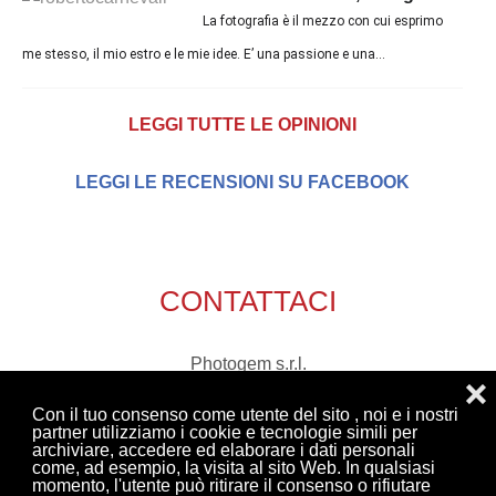
La fotografia è il mezzo con cui esprimo
me stesso, il mio estro e le mie idee. E’ una passione e una...
LEGGI TUTTE LE OPINIONI
LEGGI LE RECENSIONI SU FACEBOOK
CONTATTACI
Photogem s.r.l.
❌
via Marecchia, 76
Con il tuo consenso come utente del sito , noi e i nostri
47863 Novafeltria (Rn)
partner utilizziamo i cookie e tecnologie simili per
archiviare, accedere ed elaborare i dati personali
tel. 0541 921408
come, ad esempio, la visita al sito Web. In qualsiasi
Email:
richieste@photogem.it
momento, l'utente può ritirare il consenso o rifiutare